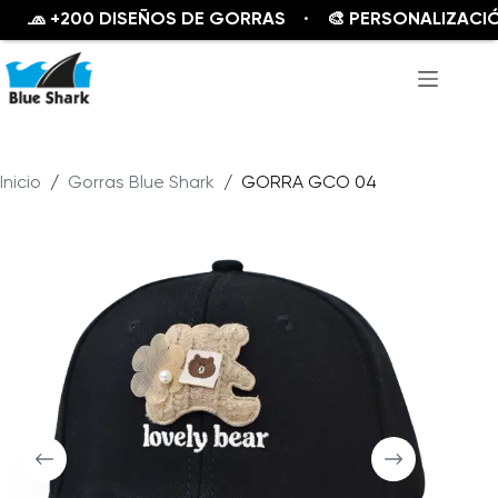
 +200 DISEÑOS DE GORRAS · 🎨 PERSONALIZACIÓN D
Saltar
al
contenido
Inicio
/
Gorras Blue Shark
/
GORRA GCO 04