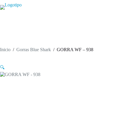
Saltar
al
contenido
Inicio
/
Gorras Blue Shark
/
GORRA WF – 938
🔍